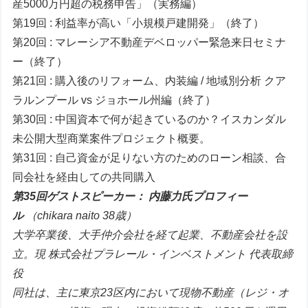
産5000万円超の税務申告」（実務編）
第19回 : 利益率が高い「小規模戸建開発」（終了）
第20回 : マレーシア不動産デベロッパー緊急来日セミナ
ー（終了）
第21回 : 購入後のリフォーム、内装編 / 地域別分析 クア
ラルンプール vs ジョホール州編（終了）
第30回 : 中国資本で何が起きているのか？イスカンダル
未公開大型商業案件プロジェクト概要。
第31回 : 自己資金が足りない方のためのローン相談、合
同会社を経由しての共同購入
第35回ゲストスピーカー： 内藤力氏プロフィー
ル
（chikara naito 38歳）
大学卒業後、大手仲介会社を経て起業、不動産会社を設
立。現 株式会社プラレール・インベストメント 代表取締
役
同社は、主に東京23区内において現物不動産（レジ・オ