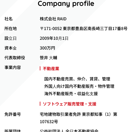
Company profile
社名
株式会社 RAID
所在地
〒171-0052 東京都豊島区南長崎三丁目17番8号
設⽴⽇
2009年10⽉1⽇
資本⾦
300万円
代表取締役
笹井 ⼤輔
事業内容
不動産業
国内不動産売買、仲介、賃貸、管理
外国⼈向け国内不動産販売・物件管理
海外不動産販売・収益化⽀援
ソフトウェア販売管理・⽀援
免許番号
宅地建物取引業者免許 東京都知事（1）第
107632号
所属団体
公益社団法⼈ 全⽇本不動産協会