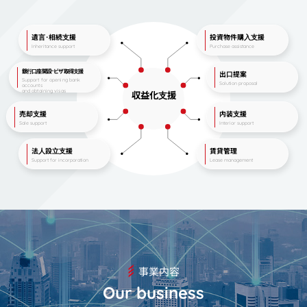
遺⾔･相続⽀援
投資物件購⼊⽀援
Inheritance support
Purchase assistance
銀⾏⼝座開設･ビザ取得⽀援
出⼝提案
Support for opening bank
Solution proposal
accounts
and obtaining visas
収益化⽀援
売却⽀援
内装⽀援
Sale support
Interior support
法⼈設⽴⽀援
賃貸管理
Support for incorporation
Lease management
事業内容
Our business