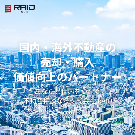
国内・海外不動産の
売却・購入
価値向上のパートナー
あなたと世界をつなぐ
不動産相談なら株式会社 RAID
SCROLL