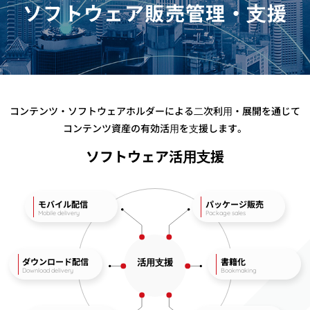
ソフトウェア販売管理・⽀援
コンテンツ・ソフトウェアホルダーによる⼆次利⽤・展開を通じて
コンテンツ資産の有効活⽤を⽀援します。
ソフトウェア活⽤⽀援
モバイル配信
パッケージ販売
Mobile delivery
Package sales
活⽤⽀援
ダウンロード配信
書籍化
Download delivery
Bookmaking