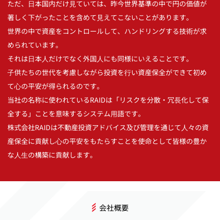
ただ、⽇本国内だけ⾒ていては、昨今世界基準の中で円の価値が
著しく下がったことを含めて⾒えてこないことがあります。
世界の中で資産をコントロールして、ハンドリングする技術が求
められています。
それは⽇本⼈だけでなく外国⼈にも同様にいえることです。
⼦供たちの世代を考慮しながら投資を⾏い
資産保全ができて初め
て⼼の平安が得られるのです。
当社の名称に使われているRAIDは
「リスクを分散・冗⻑化して保
全する」ことを意味するシステム⽤語です。
株式会社RAIDは不動産投資アドバイス及び管理を通じて⼈々の資
産保全に貢献し
⼼の平安をもたらすことを使命として皆様の豊か
な⼈⽣の構築に貢献します。
会社概要