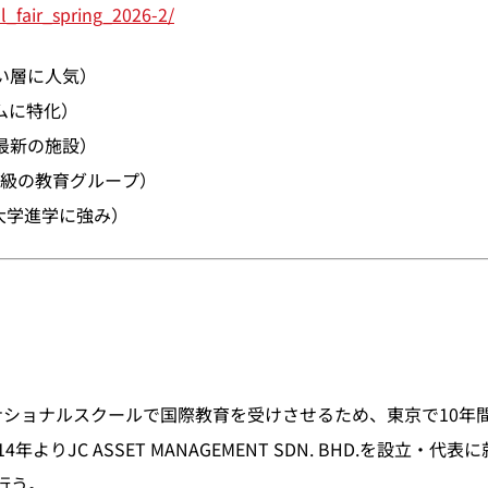
ol_fair_spring_2026-2/
・幅広い層に人気）
ログラムに特化）
米国式・最新の施設）
シア最大級の教育グループ）
ダ式・大学進学に強み）
ショナルスクールで国際教育を受けさせるため、東京で10年間
よりJC ASSET MANAGEMENT SDN. BHD.を設立
行う。